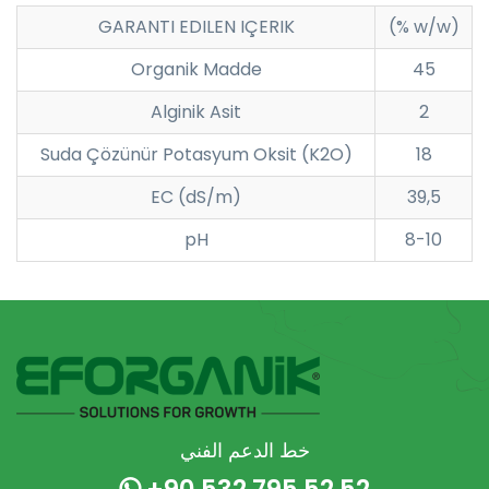
GARANTI EDILEN IÇERIK
(% w/w)
Organik Madde
45
Alginik Asit
2
Suda Çözünür Potasyum Oksit (K2O)
18
EC (dS/m)
39,5
pH
8-10
خط الدعم الفني