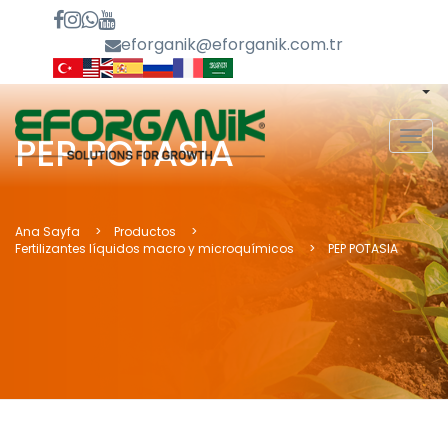
eforganik@eforganik.com.tr
MEN
PEP POTASIA
Ana Sayfa
Productos
Fertilizantes líquidos macro y microquímicos
PEP POTASIA