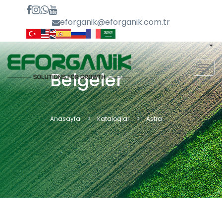
eforganik@eforganik.com.tr
MEN
Belgeler
Anasayfa
Kataloglar
Astra