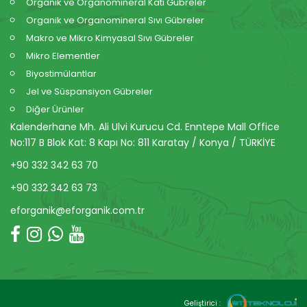
Organik ve Organomineral Katı Gübreler
Organik ve Organomineral Sıvı Gübreler
Makro ve Mikro Kimyasal Sıvı Gübreler
Mikro Elementler
Biyostimülantlar
Jel ve Süspansiyon Gübreler
Diğer Ürünler
Kalenderhane Mh. Ali Ulvi Kurucu Cd. Enntepe Mall Office
No:117 B Blok Kat: 8 Kapı No: 811 Karatay / Konya / TÜRKİYE
+90 332 342 63 70
+90 332 342 63 73
eforganik@eforganik.com.tr
Geliştirici :