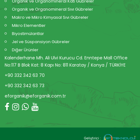
Organik ve Organomineral Katı Gübreler
Organik ve Organomineral Sıvı Gübreler
Makro ve Mikro Kimyasal Sıvı Gübreler
Mikro Elementler
Biyostimülantlar
Jel ve Süspansiyon Gübreler
Diğer Ürünler
Kalenderhane Mh. Ali Ulvi Kurucu Cd. Enntepe Mall Office
No:117 B Blok Kat: 8 Kapı No: 811 Karatay / Konya / TÜRKİYE
+90 332 342 63 70
+90 332 342 63 73
eforganik@eforganik.com.tr
Geliştirici :