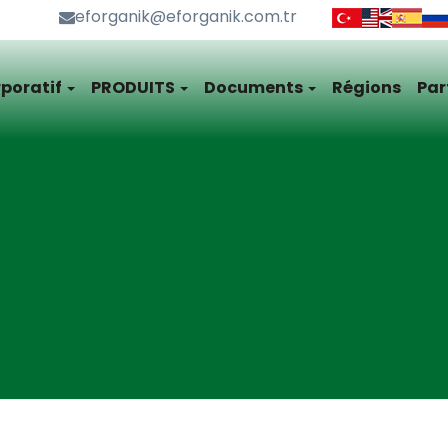
eforganik@eforganik.com.tr
poratif
PRODUITS
Documents
Régions
Par