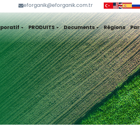
eforganik@eforganik.com.tr
poratif
PRODUITS
Documents
Régions
Par