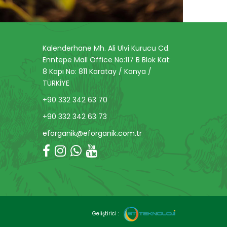
Kalenderhane Mh. Ali Ulvi Kurucu Cd.
Enntepe Mall Office No:117 B Blok Kat:
8 Kapı No: 811 Karatay / Konya /
TÜRKİYE
+90 332 342 63 70
+90 332 342 63 73
eforganik@eforganik.com.tr
Geliştirici :