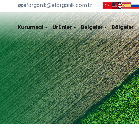
eforganik@eforganik.com.tr
Kurumsal
Ürünler
Belgeler
Bölgeler