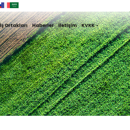
İş Ortakları
Haberler
İletişim
KVKK