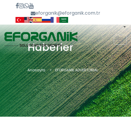
eforganik@eforganik.com.tr
MEN
Haberler
Anasayfa
EFORGANİK ADVERTORİAL