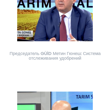
Председатель GÜİD Метин Гюнеш: Система
отслеживания удобрений