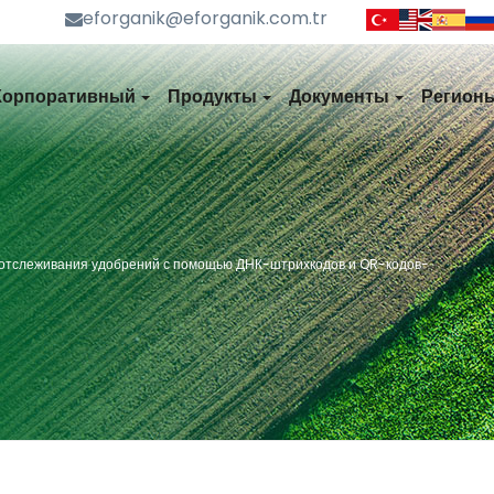
eforganik@eforganik.com.tr
Корпоративный
Продукты
Документы
Регион
 отслеживания удобрений с помощью ДНК-штрихкодов и QR-кодов-