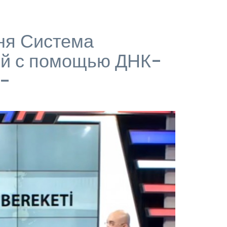
ня Система
ий с помощью ДНК-
в-