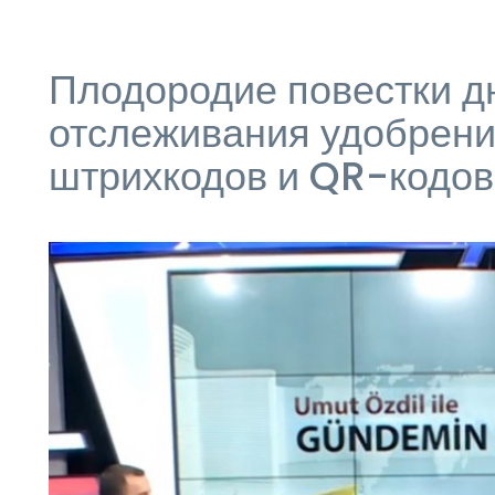
Плодородие повестки д
отслеживания удобрен
штрихкодов и QR-кодо