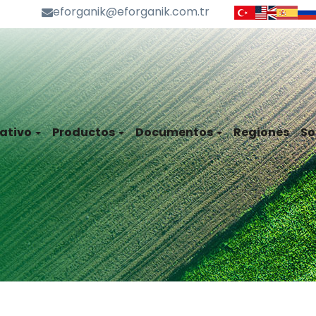
eforganik@eforganik.com.tr
ativo
Productos
Documentos
Regiones
So