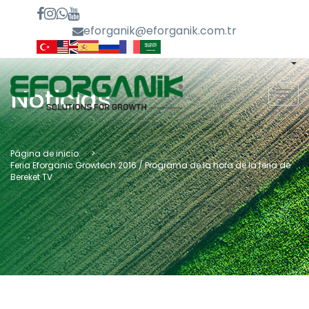
eforganik@eforganik.com.tr
Noticias
MEN
Página de inicio.
Feria Eforganic Growtech 2016 / Programa de la hora de la feria de
Bereket TV