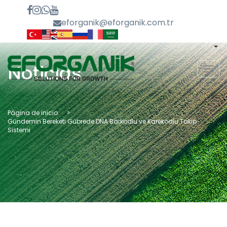
eforganik@eforganik.com.tr
Noticias
MEN
Página de inicio.
Gündemin Bereketi Gübrede DNA Barkodlu ve Karekodlu Takip
Sistemi